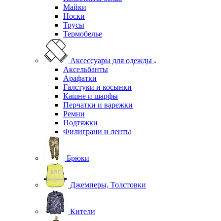
Майки
Носки
Трусы
Термобелье
Аксессуары для одежды
Аксельбанты
Арафатки
Галстуки и косынки
Кашне и шарфы
Перчатки и варежки
Ремни
Подтяжки
Филиграни и ленты
Брюки
Джемперы, Толстовки
Кители