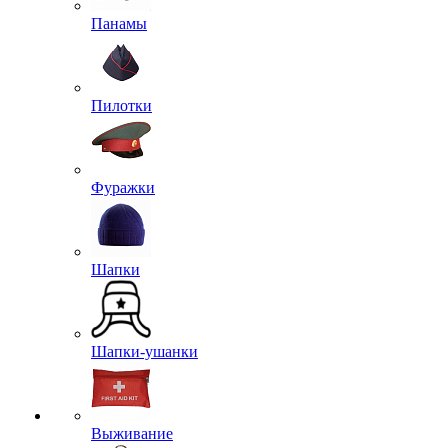
Панамы
Пилотки
Фуражки
Шапки
Шапки-ушанки
Выживание