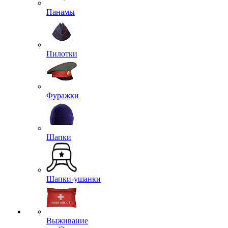
Панамы
Пилотки
Фуражки
Шапки
Шапки-ушанки
Выживание