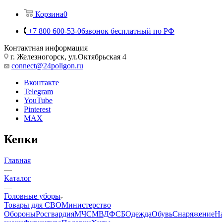
Корзина
0
+7 800 600-53-06
звонок бесплатный по РФ
Контактная информация
г. Железногорск, ул.Октябрьская 4
connect@24poligon.ru
Вконтакте
Telegram
YouTube
Pinterest
MAX
Кепки
Главная
—
Каталог
—
Головные уборы
Товары для СВО
Министерство
Обороны
Росгвардия
МЧС
МВД
ФСБ
Одежда
Обувь
Снаряжение
Н