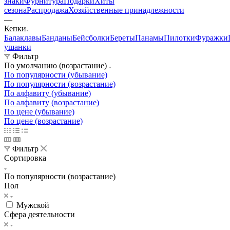
знаки
Фурнитура
Подарки
Хиты
сезона
Распродажа
Хозяйственные принадлежности
—
Кепки
Балаклавы
Банданы
Бейсболки
Береты
Панамы
Пилотки
Фуражки
ушанки
Фильтр
По умолчанию (возрастание)
По популярности (убывание)
По популярности (возрастание)
По алфавиту (убывание)
По алфавиту (возрастание)
По цене (убывание)
По цене (возрастание)
Фильтр
Сортировка
По популярности (возрастание)
Пол
Мужской
Сфера деятельности