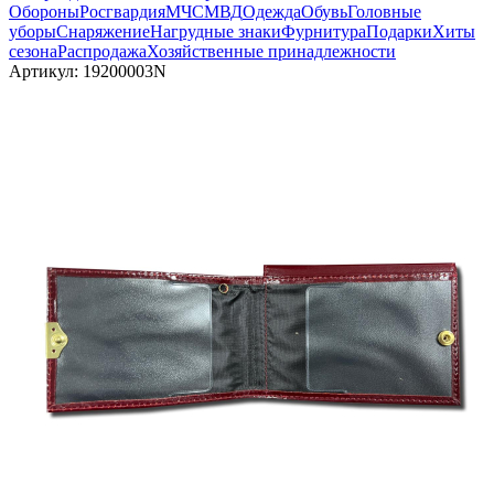
Обороны
Росгвардия
МЧС
МВД
Одежда
Обувь
Головные
уборы
Снаряжение
Нагрудные знаки
Фурнитура
Подарки
Хиты
сезона
Распродажа
Хозяйственные принадлежности
Артикул:
19200003N