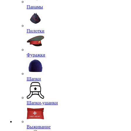
Панамы
Пилотки
Фуражки
Шапки
Шапки-ушанки
Выживание